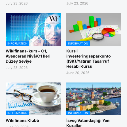
July 23, 2026
July 23, 2026
INFORMATION
INFORMATION
Wikifinans-kurs – C1,
Kurs i
Avencerad Nivå/C1 İleri
investeringssparkonto
Düzey Seviye
(ISK)/Yatırım Tasarruf
Hesabı Kursu
July 23, 2026
June 20, 2026
INFORMATION
INFORMATION
Wikifinans Klubb
İsveç Vatandaşlığı Yeni
Kurallar
June 20, 2026