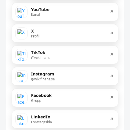
YouTube
↗
Kanal
X
↗
Profil
TikTok
↗
@wikifinans
Instagram
↗
@wikifinans.se
Facebook
↗
Grupp
LinkedIn
↗
Företagssida