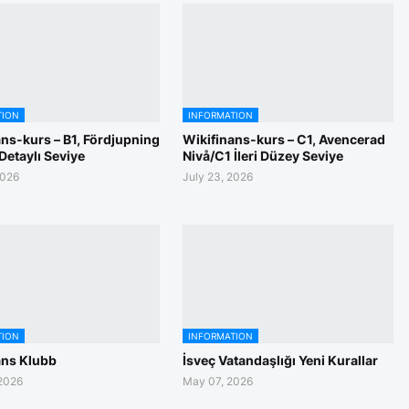
TION
INFORMATION
ns-kurs – B1, Fördjupning
Wikifinans-kurs – C1, Avencerad
Detaylı Seviye
Nivå/C1 İleri Düzey Seviye
2026
July 23, 2026
TION
INFORMATION
ans Klubb
İsveç Vatandaşlığı Yeni Kurallar
2026
May 07, 2026