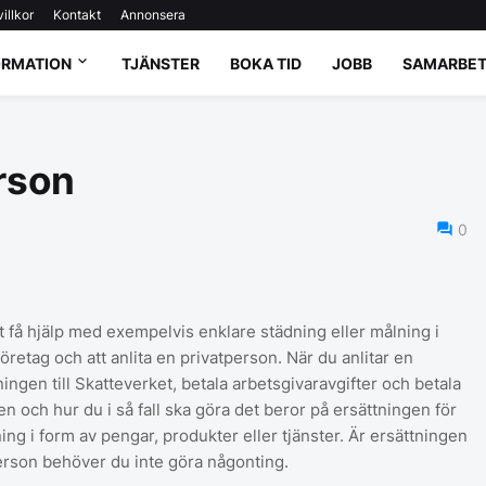
illkor
Kontakt
Annonsera
ORMATION
TJÄNSTER
BOKA TID
JOBB
SAMARBET
rson
0
 få hjälp med exempelvis enklare städning eller målning i
 företag och att anlita en privatperson. När du anlitar en
ngen till Skatteverket, betala arbetsgivaravgifter och betala
n och hur du i så fall ska göra det beror på ersättningen för
ing i form av pengar, produkter eller tjänster. Är ersättningen
person behöver du inte göra någonting.