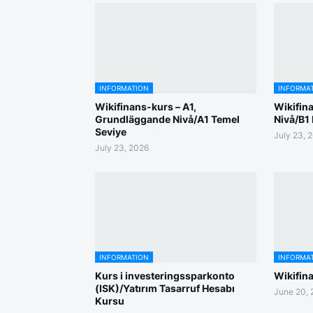
INFORMATION
INFORMA
Wikifinans-kurs – A1,
Wikifina
Grundläggande Nivå/A1 Temel
Nivå/B1 
Seviye
July 23, 
July 23, 2026
INFORMATION
INFORMA
Kurs i investeringssparkonto
Wikifin
(ISK)/Yatırım Tasarruf Hesabı
June 20, 
Kursu