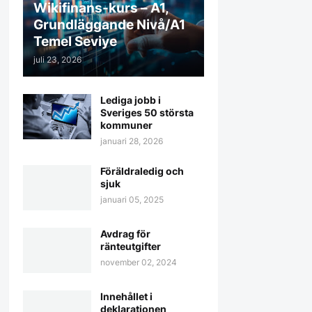
Wikifinans-kurs – A1,
Grundläggande Nivå/A1
Temel Seviye
juli 23, 2026
Lediga jobb i
Sveriges 50 största
kommuner
januari 28, 2026
Föräldraledig och
sjuk
januari 05, 2025
Avdrag för
ränteutgifter
november 02, 2024
Innehållet i
deklarationen