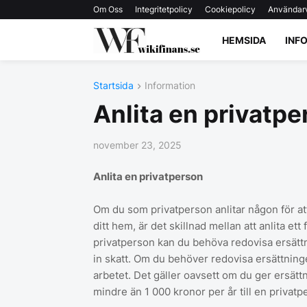
Om Oss
Integritetpolicy
Cookiepolicy
Användarv
HEMSIDA
INF
Startsida
Information
Anlita en privatpe
november 23, 2025
Anlita en privatperson
Om du som privatperson anlitar någon för att
ditt hem, är det skillnad mellan att anlita ett
privatperson kan du behöva redovisa ersättni
in skatt. Om du behöver redovisa ersättninge
arbetet. Det gäller oavsett om du ger ersättn
mindre än 1 000 kronor per år till en privat