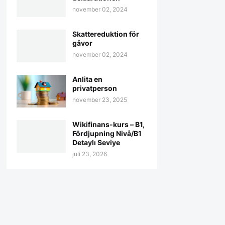
november 02, 2024
Skattereduktion för
gåvor
november 02, 2024
Anlita en
privatperson
november 23, 2025
Wikifinans-kurs – B1,
Fördjupning Nivå/B1
Detaylı Seviye
juli 23, 2026