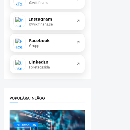
@wikifinans
Instagram
↗
@wikifinans.se
Facebook
↗
Grupp
LinkedIn
↗
Företagssida
POPULÄRA INLÄGG
INFORMATION