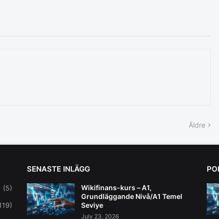
Äldre
SENASTE INLÄGG
PO
Wikifinans-kurs – A1,
(5)
Grundläggande Nivå/A1 Temel
119)
Seviye
July 23, 2026