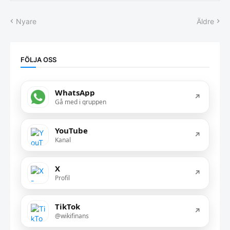
Nyare
Äldre
FÖLJA OSS
WhatsApp
↗
Gå med i gruppen
YouTube
↗
Kanal
X
↗
Profil
TikTok
↗
@wikifinans