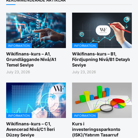
REKOMMENDERADE ARTIKLAR
INFORMATION
INFORMATION
Wikifinans-kurs – A1,
Wikifinans-kurs – B1,
Grundläggande Nivå/A1
Fördjupning Nivå/B1 Detaylı
Temel Seviye
Seviye
July 23, 2026
July 23, 2026
INFORMATION
INFORMATION
Wikifinans-kurs – C1,
Kurs i
Avencerad Nivå/C1 İleri
investeringssparkonto
Düzey Seviye
(ISK)/Yatırım Tasarruf