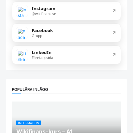
Instagram
↗
@wikifinans.se
Facebook
↗
Grupp
LinkedIn
↗
Företagssida
POPULÄRA INLÄGG
INFORMATION
Wikifinans-kurs – A1,