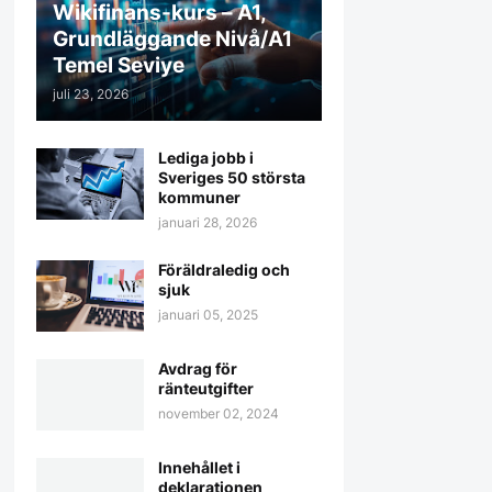
Wikifinans-kurs – A1,
Grundläggande Nivå/A1
Temel Seviye
juli 23, 2026
Lediga jobb i
Sveriges 50 största
kommuner
januari 28, 2026
Föräldraledig och
sjuk
januari 05, 2025
Avdrag för
ränteutgifter
november 02, 2024
Innehållet i
deklarationen