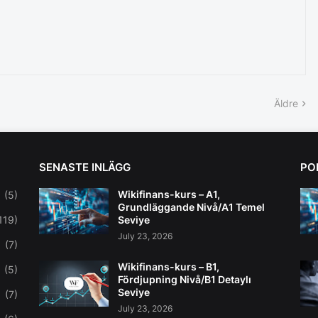
Äldre
SENASTE INLÄGG
PO
Wikifinans-kurs – A1,
(5)
Grundläggande Nivå/A1 Temel
119)
Seviye
July 23, 2026
(7)
Wikifinans-kurs – B1,
(5)
Fördjupning Nivå/B1 Detaylı
Seviye
(7)
July 23, 2026