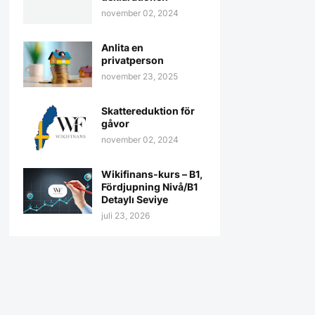
november 02, 2024
Anlita en
privatperson
november 23, 2025
Skattereduktion för
gåvor
november 02, 2024
Wikifinans-kurs – B1,
Fördjupning Nivå/B1
Detaylı Seviye
juli 23, 2026