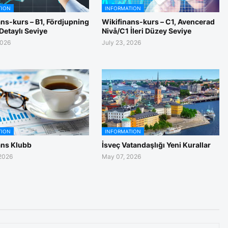
TION
INFORMATION
ns-kurs – B1, Fördjupning
Wikifinans-kurs – C1, Avencerad
Detaylı Seviye
Nivå/C1 İleri Düzey Seviye
2026
July 23, 2026
TION
INFORMATION
ans Klubb
İsveç Vatandaşlığı Yeni Kurallar
2026
May 07, 2026