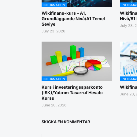
INFORMATION
INFORMA
Wikifinans-kurs – A1,
Wikifina
Grundläggande Nivå/A1 Temel
Nivå/B1 
Seviye
July 23, 
July 23, 2026
INFORMATION
INFORMA
Kurs i investeringssparkonto
Wikifin
(ISK)/Yatırım Tasarruf Hesabı
June 20, 
Kursu
June 20, 2026
SKICKA EN KOMMENTAR