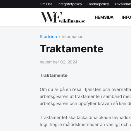
Om Oss
Integritetpolicy
Cookiepolicy
Användarv
HEMSIDA
INF
Startsida
Information
Traktamente
november 02, 2024
Traktamente
Om du är på en resa i tjänsten och övernattar 
arbetsgivaren ut traktamente i samband med 
arbetsgivaren och uppfyller kraven så kan du
Traktamentet ska täcka dina ökade levnadskos
logi, högre måltidskostnader än vanligt och 