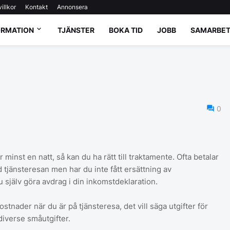
illkor
Kontakt
Annonsera
ORMATION
TJÄNSTER
BOKA TID
JOBB
SAMARBET
0
minst en natt, så kan du ha rätt till traktamente. Ofta betalar
tjänsteresan men har du inte fått ersättning av
 själv göra avdrag i din inkomstdeklaration.
tnader när du är på tjänsteresa, det vill säga utgifter för
diverse småutgifter.