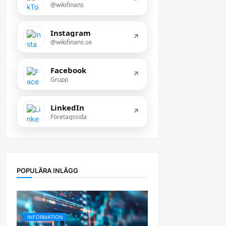
@wikifinans
Instagram
↗
@wikifinans.se
Facebook
↗
Grupp
LinkedIn
↗
Företagssida
POPULÄRA INLÄGG
INFORMATION