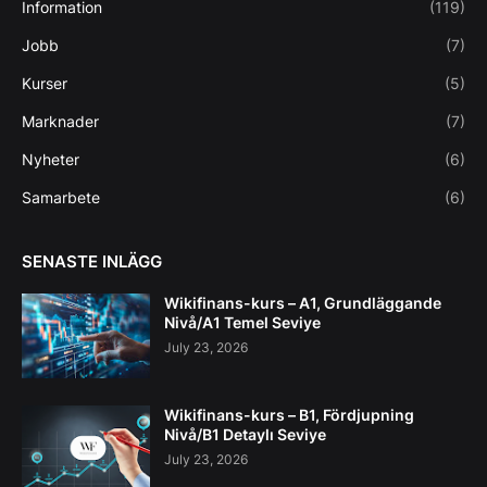
Information
(119)
Jobb
(7)
Kurser
(5)
Marknader
(7)
Nyheter
(6)
Samarbete
(6)
SENASTE INLÄGG
Wikifinans-kurs – A1, Grundläggande
Nivå/A1 Temel Seviye
July 23, 2026
Wikifinans-kurs – B1, Fördjupning
Nivå/B1 Detaylı Seviye
July 23, 2026