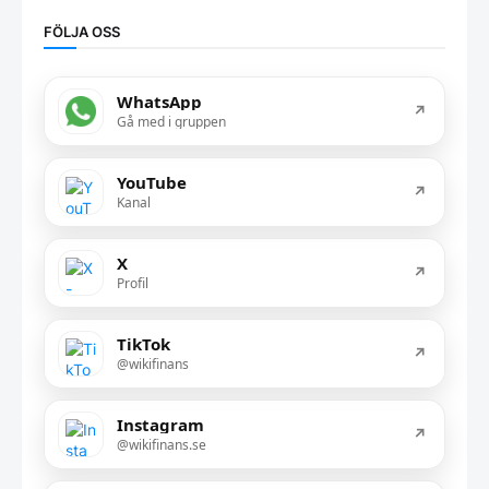
FÖLJA OSS
WhatsApp
↗
Gå med i gruppen
YouTube
↗
Kanal
X
↗
Profil
TikTok
↗
@wikifinans
Instagram
↗
@wikifinans.se