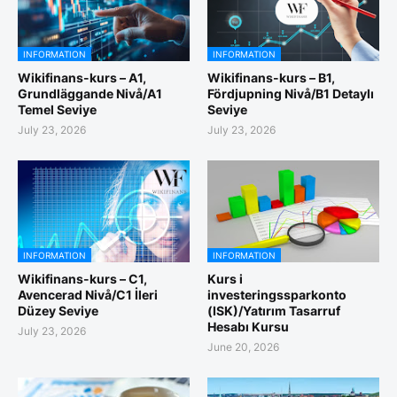
INFORMATION
INFORMATION
Wikifinans-kurs – A1,
Wikifinans-kurs – B1,
Grundläggande Nivå/A1
Fördjupning Nivå/B1 Detaylı
Temel Seviye
Seviye
July 23, 2026
July 23, 2026
INFORMATION
INFORMATION
Wikifinans-kurs – C1,
Kurs i
Avencerad Nivå/C1 İleri
investeringssparkonto
Düzey Seviye
(ISK)/Yatırım Tasarruf
Hesabı Kursu
July 23, 2026
June 20, 2026