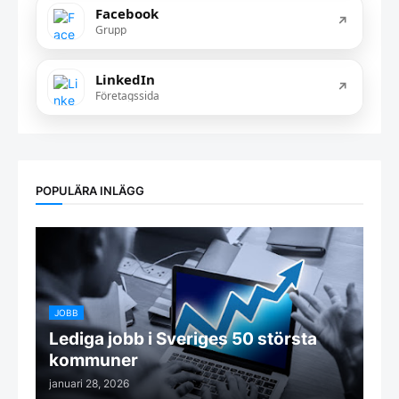
Facebook
↗
Grupp
LinkedIn
↗
Företagssida
POPULÄRA INLÄGG
JOBB
Lediga jobb i Sveriges 50 största
kommuner
januari 28, 2026